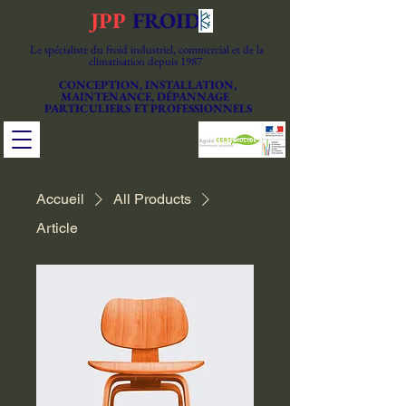
JPP
FROID
Le spécialiste du froid industriel, commercial et de la
climatisation depuis 1987
CONCEPTION, INSTALLATION,
MAINTENANCE, DÉPANNAGE
PARTICULIERS ET PROFESSIONNELS
Accueil
All Products
Article